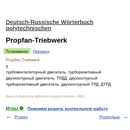
Deutsch-Russische Wörterbuch
polytechnischen
Propfan-Triebwerk
Толкование
Перевод
Propfan-Triebwerk
n
турбовентиляторный двигатель, турбореактивный
двухконтурный двигатель, ТРДД, двухконтурный
турбореактивный двигатель, двухконтурный ТРД, ДТРД
Deutsch-Russische Wörterbuch polytechnischen
.
2013
.
Игры ⚽
Поможем решить контрольную работу
Propen
Prophylaxe